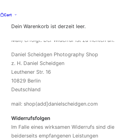
Erhalt des Produktes. Zur Wahrung der
Widerrufsfrist genügt die rechtzeitige Absendung
Cart
des Widerrufs, wenn die Erklärung auf einem
Dein Warenkorb ist derzeit leer.
dauerhaften Datenträger (z. B. Brief, Telefax, E-
Mail) erfolgt. Der Widerruf ist zu richten an:
Daniel Scheidgen Photography Shop
z. H. Daniel Scheidgen
Leuthener Str. 16
10829 Berlin
Deutschland
mail: shop(add]danielscheidgen.com
Widerrufsfolgen
Im Falle eines wirksamen Widerrufs sind die
beiderseits empfangenen Leistungen