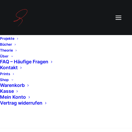
Projekte
Bücher
Theorie
Über
FAQ – Häufige Fragen
Widerrufsbelehrung
Kontakt
Prints
Widerrufsrecht
Shop
Warenkorb
Bei Kauf von realen (analogen) Produkten können
Kasse
Sie Ihre Vertragserklärung innerhalb von 14
Mein Konto
Vertrag widerrufen
Tagen ohne Angabe von Gründen mittels einer
eindeutigen Erklärung widerrufen. Für digitale
Produkte gelten besondere Regeln (siehe unten).
Search
Die Frist beginnt nach Erhalt dieser Belehrung mit