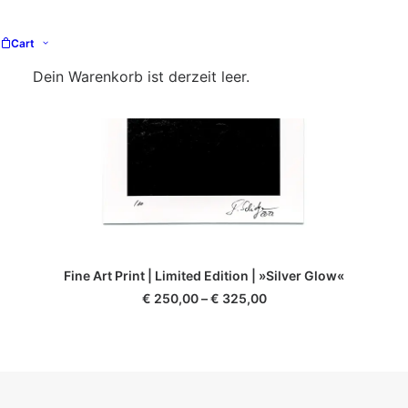
Cart
Dein Warenkorb ist derzeit leer.
Dieses
AUSFÜHRUNG WÄHLEN
Fine Art Print | Limited Edition | »Silver Glow«
Produkt
weist
€
250,00
–
€
325,00
mehrere
Varianten
auf.
Die
Optionen
können